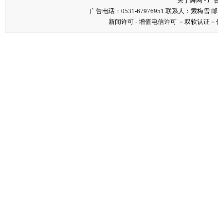
关于舜网
-
广
广告电话：0531-67976951 联系人：索梅雪 邮箱：s
新闻许可
-
增值电信许可
－
双软认证
－