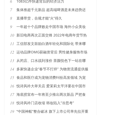
6
1083亿件快递背后的经济活力
7
集体推超千元新品 超高端啤酒是未来趋势还
是海市蜃楼？
8
直播带货，合规才能“火”得久
9
一年超十个品牌败走中国市场 海外小众美妆
在华难“念经”
10
新旧电商再次正面交锋 2022年电商年货节热
闹不输“双11”
11
工信部发文鼓励白酒年轻化和国际化 带来哪
些新机会
12
运动品牌OMG获融资背后 男性健身服饰市场
想象空间巨大
13
从闭店、口水战到涨价 茶颜悦色下一站在哪
14
多家快递企业“春节不打烊” 为物资流通提供服
务
15
食品和医疗成为宠物消费纠纷高发领域 为宠
物买单小心遇“坑”
16
悦诗风吟大举关店 爱茉莉太平洋要在中国市
场甩掉“包袱”？
17
海底捞宣布一年将至少推出两次新品 严把食
品安全关
18
悦诗风吟门店收缩 韩妆陷入“冷思考”
19
“中国神船”整合破冰 旗下上市公司率先拉开重