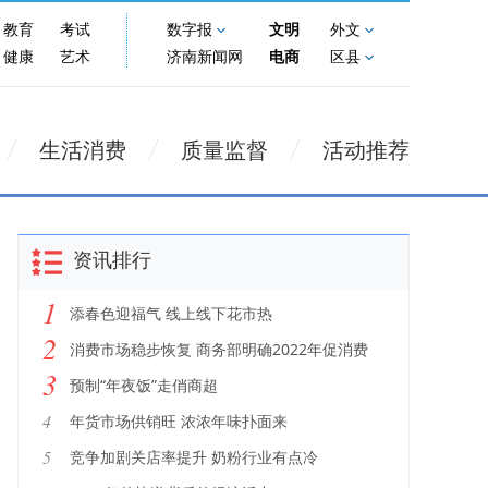
教育
考试
数字报
文明
外文
健康
艺术
济南新闻网
电商
区县
生活消费
质量监督
活动推荐
资讯排行
1
添春色迎福气 线上线下花市热
2
消费市场稳步恢复 商务部明确2022年促消费
3
重点
预制“年夜饭”走俏商超
4
年货市场供销旺 浓浓年味扑面来
5
竞争加剧关店率提升 奶粉行业有点冷