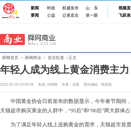
新闻
时政
权威发布
山东
视频直
要闻
公益
记者直击
第一眼
飞跃泉
舜网首页
>
舜网商业
>
首页轮显
>正文
年轻人成为线上黄金消费主力
2022-02-28 10:00:59
来源:
光明网
作者：袁茵
责任编辑：韩苗苗
中国黄金协会日前发布的数据显示，今年春节期间，全
天猫超市购买黄金的人群中，“95后”和“00后”两大群
为了满足年轻人线上选购黄金的需求，天猫超市首度开