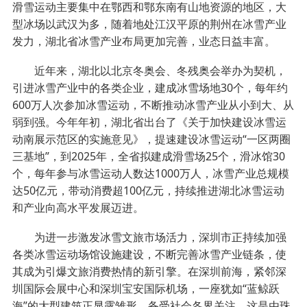
滑雪运动主要集中在鄂西和鄂东南有山地资源的地区，大
型冰场以武汉为多，随着地处江汉平原的荆州在冰雪产业
发力，湖北省冰雪产业布局更加完善，业态日益丰富。
近年来，湖北以北京冬奥会、冬残奥会举办为契机，
引进冰雪产业中的各类企业，建成冰雪场地30个，每年约
600万人次参加冰雪运动，不断推动冰雪产业从小到大、从
弱到强。今年年初，湖北省出台了《关于加快建设冰雪运
动南展示范区的实施意见》，提速建设冰雪运动“一区两圈
三基地”，到2025年，全省拟建成滑雪场25个，滑冰馆30
个，每年参与冰雪运动人数达1000万人，冰雪产业总规模
达50亿元，带动消费超100亿元，持续推进湖北冰雪运动
和产业向高水平发展迈进。
为进一步激发冰雪文旅市场活力，深圳市正持续加强
各类冰雪运动场馆设施建设，不断完善冰雪产业链条，使
其成为引爆文旅消费热情的新引擎。在深圳前海，紧邻深
圳国际会展中心和深圳宝安国际机场，一座犹如“蓝鲸跃
海”的大型建筑正显露雏形，备受社会各界关注。这是由珠