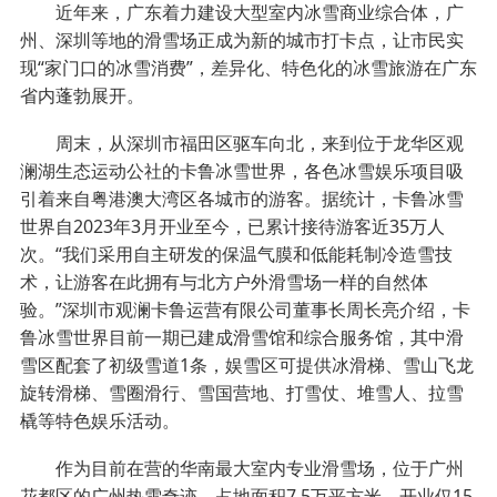
近年来，广东着力建设大型室内冰雪商业综合体，广
州、深圳等地的滑雪场正成为新的城市打卡点，让市民实
现“家门口的冰雪消费”，差异化、特色化的冰雪旅游在广东
省内蓬勃展开。
周末，从深圳市福田区驱车向北，来到位于龙华区观
澜湖生态运动公社的卡鲁冰雪世界，各色冰雪娱乐项目吸
引着来自粤港澳大湾区各城市的游客。据统计，卡鲁冰雪
世界自2023年3月开业至今，已累计接待游客近35万人
次。“我们采用自主研发的保温气膜和低能耗制冷造雪技
术，让游客在此拥有与北方户外滑雪场一样的自然体
验。”深圳市观澜卡鲁运营有限公司董事长周长亮介绍，卡
鲁冰雪世界目前一期已建成滑雪馆和综合服务馆，其中滑
雪区配套了初级雪道1条，娱雪区可提供冰滑梯、雪山飞龙
旋转滑梯、雪圈滑行、雪国营地、打雪仗、堆雪人、拉雪
橇等特色娱乐活动。
作为目前在营的华南最大室内专业滑雪场，位于广州
花都区的广州热雪奇迹，占地面积7.5万平方米，开业仅15