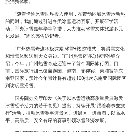
旅消费体验。
“随着卡鲁冰雪世界投入使用，在带动区域冰雪运动热
的同时，我们通过引进各类冰雪运动赛事、开展研学活
动、举办冰雪嘉年华等举措，大力推动冰雪文体旅游多元
化发展。”周长亮告诉记者。
“广州热雪奇迹积极探索‘冰雪+旅游’模式，将滑雪文化
和滑雪体验送到大众身边。”广州热雪奇迹总经理孙铮介
绍，今年，广州热雪奇迹还迎来了首个国际旅行团。目
前，国际旅行团已覆盖泰国、越南、菲律宾、柬埔寨等东
南亚国家，预计今年累计将有超过100批次东南亚国际团客
到访玩雪滑雪。
国务院办公厅印发《关于以冰雪运动高质量发展激发
冰雪经济活力的若干意见》提出，持续开展“跟着赛事去旅
行”活动，推动冰雪赛事进景区、进街区、进商圈，以高水
平、高品质、安全有序的赛事引领冰雪经济发展。