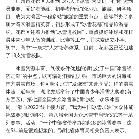
广州市花都区以推动“3亿人上冰雪”为契机，打造“运动
员能赛、爱好者能练、初学者能玩”的运动、旅游、研学项
目，成为大湾区“一程多站”旅游的重要节点，连续举办了多
届大湾区滑雪精英赛，初步形成了“冰雪花都”精品旅游品
牌。花都区还着力推动“冰雪进校园”，重点抓好冰球和花样
滑冰青少年队伍的训练、比赛等工作，并探索建立小学、
初中、高中“一条龙”人才培养体系。目前，花都区已经组建
了18支滑雪校队。
冰雪资源丰富、气候条件优越的湖北处于中国“冰雪经
济走廊”的中点，既可辐射消费能力强、市场巨大的沿海和
南方滑雪市场，也可吸引北方“发烧友”来此享受别样的滑雪
体验。近年来，湖北先后举行了中国青少年滑雪大奖赛(南
方赛区)、第七届全国大众冰雪季(湖北站)、欢乐冰雪
周、“滑向2022”线上接力赛、“我为中国冰雪加油”大众体能
挑战赛(湖北赛区)、第八届全国大众冰雪季启动仪式等一系
列赛事、活动。“一个中部省份举办如此多的冰雪赛事，这
在5年前是很难想象的。”湖北省体育局相关负责人表示。