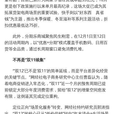
更是创下政策施行以来单月最高纪录，这场大促已成为其
拓展货架电商场景的重要试验。快手则以“好东西 真省
钱”为主题，推出冬季保暖、冬至滋补等系列主题活动，折
扣优惠最低达75折。
此外，分期乐商城聚焦民生刚需，在12月1日至12日
的活动周期内，以“优惠+分期”模式覆盖手机数码、日用百
货等全品类，通过长周期窗口避免消费扎堆。
不再是“双11续集”
“‘双12’已不是‘双11’的简单延续，而是平台差异化经营
的关键节点。”网经社电子商务研究中心主任曹磊认为，随
着电商促销进入常态化，“双11”近一个月的预售周期已提
前锁定大部分年度消费需求，留给“双12”的增量空间愈发
有限，这倒逼其完成定位重构。
定位正向“场景化服务”转变。网经社特约研究员郭涛指
出，“双12”的核心已从“低价促销”转向“年末清仓+生活场景