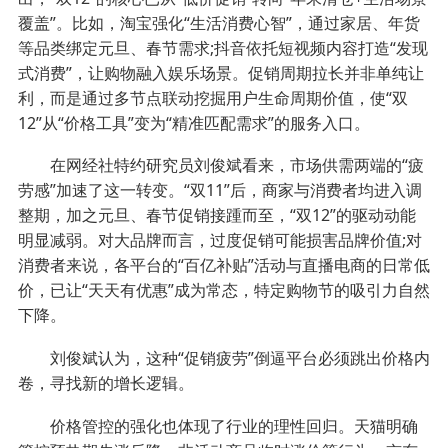
覆盖”。比如，淘宝强化“生活消费心智”，通过家居、年货
等品类绑定元旦、春节需求;抖音依托短视频内容打造“发现
式消费”，让购物融入娱乐场景。促销周期拉长并非单纯让
利，而是通过多节点联动挖掘用户生命周期价值，使“双
12”从“价格工具”变为“精准匹配需求”的服务入口。
在网经社特约研究员刘俊斌看来，市场供需两端的“疲
劳感”加速了这一转变。“双11”后，商家与消费者均进入调
整期，加之元旦、春节促销接踵而至，“双12”的驱动动能
明显减弱。对大品牌而言，过度促销可能损害品牌价值;对
消费者来说，各平台的“百亿补贴”活动与直播电商的日常低
价，已让“天天有优惠”成为常态，特定购物节的吸引力自然
下降。
刘俊斌认为，这种“促销疲劳”倒逼平台必须跳出价格内
卷，寻找新的增长逻辑。
价格管控的强化也体现了行业的理性回归。天猫明确