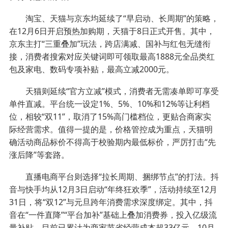
淘宝、天猫与京东均延续了“早启动、长周期”的策略，
在12月6日开启预热加购期，天猫于8日正式开售。其中，
京东主打“三重叠加”玩法，跨店满减、国补与红包无缝衔
接，消费者搜索对应关键词即可领取最高1888元全品类红
包及家电、数码专项补贴，最高立减2000元。
天猫则延续“官方立减”模式，消费者无需凑单即可享受
单件直减。平台统一设定1%、5%、10%和12%等让利档
位，相较“双11”，取消了15%高门槛档位，更贴合商家实
际经营需求。值得一提的是，价格管控成为重点，天猫明
确活动商品标价不得高于校验期内最低标价，严厉打击“先
涨后降”等套路。
直播电商平台则选择“拉长周期、捆绑节点”的打法。抖
音与快手均从12月3日启动“年终狂欢季”，活动持续至12月
31日，将“双12”与元旦跨年消费需求深度绑定。其中，抖
音在“一件直降”“平台加补”基础上叠加消费券，投入亿级流
量补贴，目前已累计为商家节省经营成本超33亿元，10月