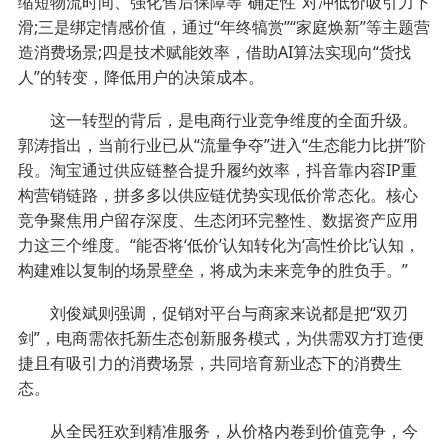
缩短物流时间、强化售后保障等“确定性”对冲低价吸引力下
滑;三是绑定情感价值，通过“年终犒赏”“家庭焕新”等主题营
造消费场景;四是技术赋能效率，借助AI算法实现向“货找
人”的转变，降低用户的决策成本。
这一转型的背后，是电商行业竞争维度的全面升级。
郭涛指出，当前行业已从“流量争夺”进入“生态能力比拼”阶
段。淘宝通过供应链整合提升履约效率，抖音靠内容IP重
构营销链路，拼多多以供应链优势实现低价常态化。核心
竞争聚焦用户留存深度、生态闭环完整性、数据资产应用
力这三个维度。“能否将‘低价’认知转化为‘高性价比’认知，
构建难以复制的场景壁垒，将成为未来竞争的胜负手。”
刘俊斌则强调，促销对平台与商家来说都是把“双刃
剑”，电商需依托新生态创新服务模式，为供需双方打造便
捷且有吸引力的消费场景，共同培育新业态下的消费生
态。
从全民狂欢到精准服务，从价格内卷到价值竞争，今