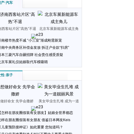
房产
·
汽车
南西客站片区“高热”不退
北京车展新能源车成主角
儿
济南楼市热度不减 “小三室”渐成刚需新宠
济南中央商务区补偿金发放 拆迁户全款“扫房”
日本三菱汽车自砸招牌 社会责任感受质疑
北京车展礼仪姑娘取代车模吸睛
女性
·
亲子
想做好命女 先学会撒娇
美女毕业生扎堆 成为一道
靓丽风景
【怎样在朋友圈假装有女朋友】姑娘全世界都恋
怎样在朋友圈假装有女朋友 借鉴日本网友Keis
《儿童预防接种证》如此重要 您知道吗？