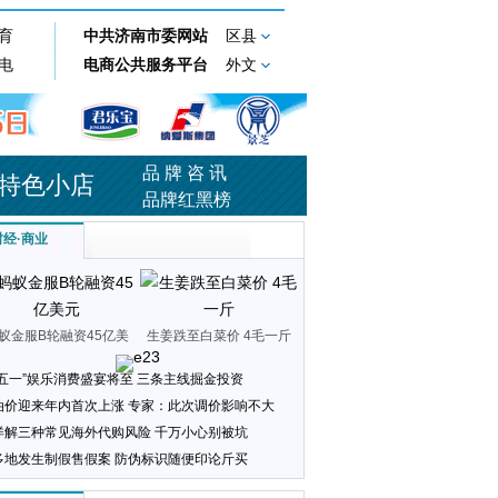
品 牌 咨 讯
特色小店
品牌红黑榜
财经
·
商业
蚁金服B轮融资45亿美
生姜跌至白菜价 4毛一斤
元
“五一”娱乐消费盛宴将至 三条主线掘金投资
油价迎来年内首次上涨 专家：此次调价影响不大
详解三种常见海外代购风险 千万小心别被坑
多地发生制假售假案 防伪标识随便印论斤买