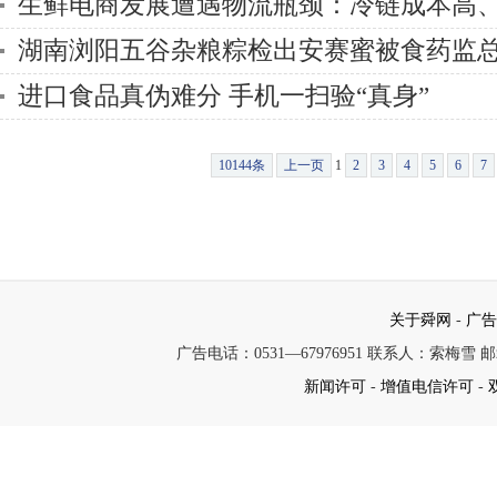
生鲜电商发展遭遇物流瓶颈：冷链成本高
湖南浏阳五谷杂粮粽检出安赛蜜被食药监
进口食品真伪难分 手机一扫验“真身”
10144条
上一页
1
2
3
4
5
6
7
关于舜网
-
广
广告电话：0531—67976951 联系人：索梅雪 邮箱：s
新闻许可
-
增值电信许可
-