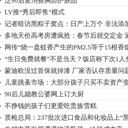
泛90后爱消费胸部护肤品
LV推“秀后即售”模式
记者暗访黑粽子窝点：日产上万个 非法添
多地天价高考房遭疯抢：春节后就交定金 酒
天
网传“烧一盘蚊香产生的PM2.5等于15根香
“生日免费就餐”不是当天？饭店称下次1人
蒙迪欧没过首保就掉漆 厂家否认存质量问
儿童跳蚤市场：大部分孩子只买不卖资产
90后儿媳教公婆网上订大厨
不挣钱的孩子们更爱吃贵族雪糕
质检总局：237批次进口食品和化妆品上“黑