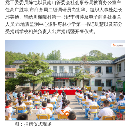
党工委委员陈恺以及南山管委会社会事务局教育办公室主
任高广胜等;市商务局二级调研员尚宪华、组织人事处处长
邱美艳、锦绣川槲疃村第一书记李树萍及电子商务处相关
人员;市地震监测中心派驻枣林小学第一书记巩慧以及部分
受捐赠学校相关负责人出席捐赠暨开餐仪式。
图：捐赠仪式现场