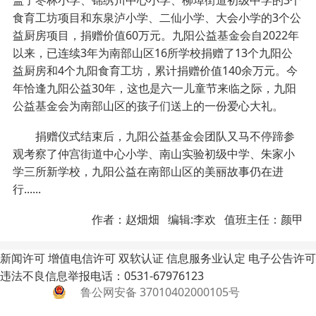
盖了枣林小学、锦绣川中心小学、柳埠街道初级中学的3个
食育工坊项目和东泉泸小学、二仙小学、大会小学的3个公
益厨房项目，捐赠价值60万元。九阳公益基金会自2022年
以来，已连续3年为南部山区16所学校捐赠了13个九阳公
益厨房和4个九阳食育工坊，累计捐赠价值140余万元。今
年恰逢九阳公益30年，这也是六一儿童节来临之际，九阳
公益基金会为南部山区的孩子们送上的一份爱心大礼。
捐赠仪式结束后，九阳公益基金会团队又马不停蹄参
观考察了仲宫街道中心小学、南山实验初级中学、朱家小
学三所新学校，九阳公益在南部山区的美丽故事仍在进
行......
作者：赵畑畑 编辑:李欢 值班主任：颜甲
新闻许可
增值电信许可
双软认证
信息服务业认定
电子公告许可
违法不良信息举报电话：0531-67976123
鲁公网安备 37010402000105号