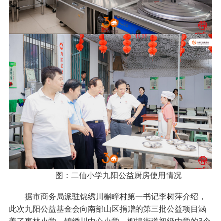
图：二仙小学九阳公益厨房使用情况
据市商务局派驻锦绣川槲疃村第一书记李树萍介绍，
此次九阳公益基金会向南部山区捐赠的第三批公益项目涵