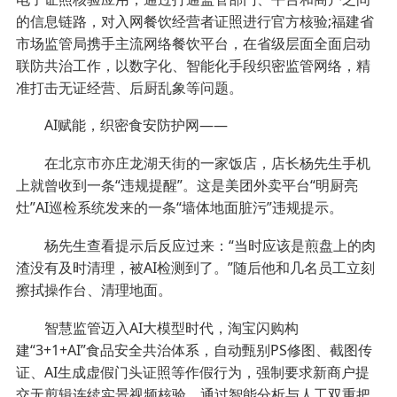
的信息链路，对入网餐饮经营者证照进行官方核验;福建省
市场监管局携手主流网络餐饮平台，在省级层面全面启动
联防共治工作，以数字化、智能化手段织密监管网络，精
准打击无证经营、后厨乱象等问题。
AI赋能，织密食安防护网——
在北京市亦庄龙湖天街的一家饭店，店长杨先生手机
上就曾收到一条“违规提醒”。这是美团外卖平台“明厨亮
灶”AI巡检系统发来的一条“墙体地面脏污”违规提示。
杨先生查看提示后反应过来：“当时应该是煎盘上的肉
渣没有及时清理，被AI检测到了。”随后他和几名员工立刻
擦拭操作台、清理地面。
智慧监管迈入AI大模型时代，淘宝闪购构
建“3+1+AI”食品安全共治体系，自动甄别PS修图、截图传
证、AI生成虚假门头证照等作假行为，强制要求新商户提
交无剪辑连续实景视频核验，通过智能分析与人工双重把