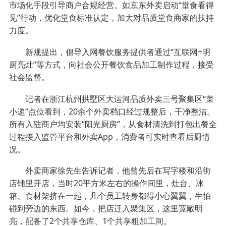
市场化手段引导商户合规经营。如京东外卖启动“堂食看得
见”行动，优化堂食标准认定，加大对品质堂食商家的扶持
力度。
新规提出，倡导入网餐饮服务提供者通过“互联网+明
厨亮灶”等方式，向社会公开餐饮食品加工制作过程，接受
社会监督。
记者在浙江杭州拱墅区大运河品质外卖三号聚集区“菜
小递”点位看到，20余个外卖档口经过规整后，干净整洁。
所有入驻商户均安装“阳光厨房”，从食材清洗到打包出餐全
过程接入监管平台和外卖App，消费者可实时查看后厨情
况。
外卖商家徐先生告诉记者，他曾先后在写字楼和沿街
店铺里开店，当时20平方米左右的操作间里，灶台、冰
箱、食材架挤在一起，几个员工转身都得小心翼翼，生怕
碰到旁边的东西。如今，把店迁入聚集区，这里宽敞明
亮，配备了2个共享仓库、1个共享粗加工间。