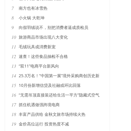
7
南方也有冰雪热
8
小火锅 大乾坤
9
向假羽绒说不，别把消费者逼成质检员
10
旅游商品市场出现八大变化
11
毛绒玩具成消费新宠
12
速查！这些食品抽检不合格
13
“双11”电商平台新风向
14
25.3万名！“中国第一展”境外采购商创历史新
高
15
10月份新增信贷及社融或环比回落
16
“无需吊顶直接装还给生活一平方”隐藏式空气
机璀璨C3X新品上市
17
抓住机遇做强跨境电商
18
丰富产品供给 金秋文旅市场持续火热
19
金价高位运行 投资热度不减