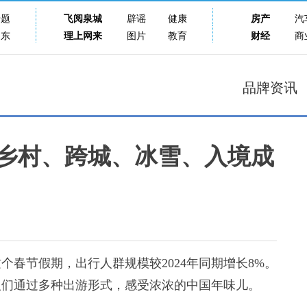
专题
飞阅泉城
辟谣
健康
房产
汽
山东
理上网来
图片
教育
财经
商
品牌资讯
、乡村、跨城、冰雪、入境成
节假期，出行人群规模较2024年同期增长8%。
人们通过多种出游形式，感受浓浓的中国年味儿。