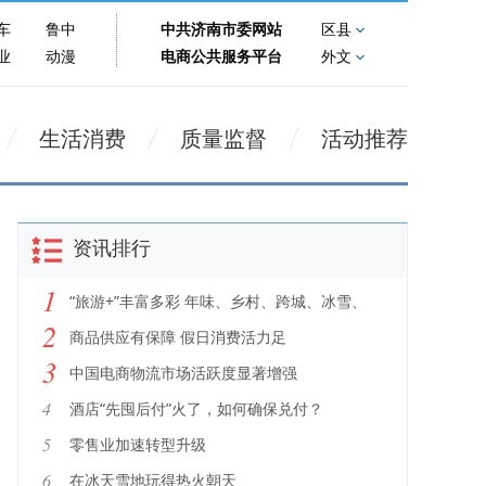
车
鲁中
中共济南市委网站
区县
业
动漫
电商公共服务平台
外文
生活消费
质量监督
活动推荐
资讯排行
1
“旅游+”丰富多彩 年味、乡村、跨城、冰雪、
2
入境成新热点
商品供应有保障 假日消费活力足
3
中国电商物流市场活跃度显著增强
4
酒店“先囤后付”火了，如何确保兑付？
5
零售业加速转型升级
6
在冰天雪地玩得热火朝天