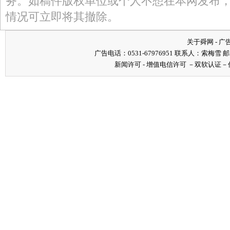
务。如稿件版权单位或个人不想在本网发布
情况可立即将其撤除。
关于舜网
-
广
广告电话：0531-67976951 联系人：索梅雪 邮箱：s
新闻许可
-
增值电信许可
－
双软认证
－