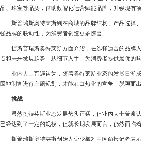
品、珠宝等品类，借助数智化运营赋能品牌，升级现有
斯普瑞斯奥特莱斯则在商城的品牌结构、产品选择、
强品牌的联动性，为消费者创造更多惊喜。
据斯普瑞斯奥特莱斯方面介绍，在选择适合的品牌入
点和未来发展趋势，从细节入手，为消费者提供最优的
业内人士普遍认为，随着奥特莱斯业态的发展日渐成
因地制宜进行主题规划，才能在白热化的竞争中脱颖而
挑战
虽然奥特莱斯业态发展势头正猛，但业内人士普遍认
已经达到了一定的规模，但就长期发展而言，仍然面临
斯普瑞斯奥特莱斯创始人栾少梅对中国商报记者表示