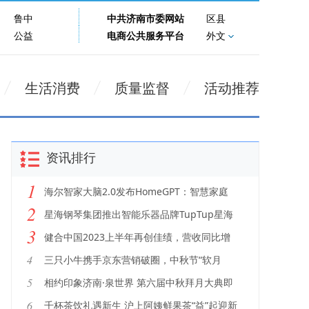
鲁中
中共济南市委网站
区县
公益
电商公共服务平台
外文
生活消费
质量监督
活动推荐
资讯排行
1
海尔智家大脑2.0发布HomeGPT：智慧家庭
2
首个垂域模型
星海钢琴集团推出智能乐器品牌TupTup星海
3
弹弹
健合中国2023上半年再创佳绩，营收同比增
长15.4%
4
三只小牛携手京东营销破圈，中秋节“软月
亮”引全民关注
5
相约印象济南·泉世界 第六届中秋拜月大典即
将盛大开启
6
千杯茶饮礼遇新生 沪上阿姨鲜果茶“益”起迎新