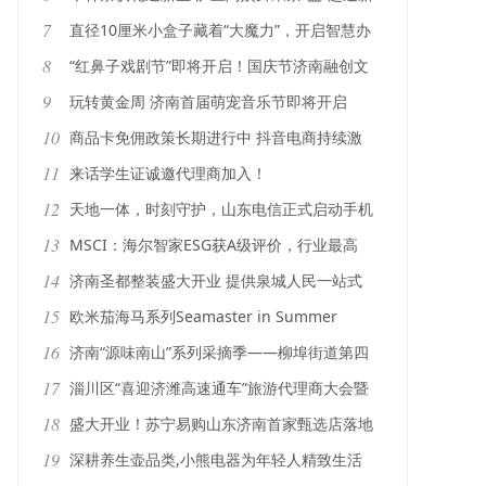
活动走进章丘高校
7
直径10厘米小盒子藏着“大魔力”，开启智慧办
公新模式
8
“红鼻子戏剧节”即将开启！国庆节济南融创文
旅城“好戏连台”
9
玩转黄金周 济南首届萌宠音乐节即将开启
10
商品卡免佣政策长期进行中 抖音电商持续激
发商家经营活力
11
来话学生证诚邀代理商加入！
12
天地一体，时刻守护，山东电信正式启动手机
直连卫星业务
13
MSCI：海尔智家ESG获A级评价，行业最高
14
济南圣都整装盛大开业 提供泉城人民一站式
选购服务！
15
欧米茄海马系列Seamaster in Summer
Blue，奏响蓝色狂想曲
16
济南“源味南山”系列采摘季——柳埠街道第四
届无花果采摘旅游节开幕
17
淄川区“喜迎济潍高速通车”旅游代理商大会暨
2023齐山红叶节启动仪式在齐山风景区举行
18
盛大开业！苏宁易购山东济南首家甄选店落地
标山
19
深耕养生壶品类,小熊电器为年轻人精致生活