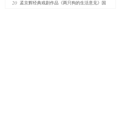
保驾护航
20
孟京辉经典戏剧作品《两只狗的生活意见》国
庆亮相省会大剧院