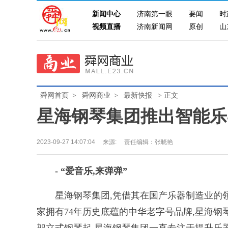
新闻中心
济南第一眼
要闻
时
视频直播
济南新闻网
原创
山
舜网首页
>
舜网商业
>
最新快报
> 正文
星海钢琴集团推出智能乐器
2023-09-27 14:07:04
来源:
责任编辑：张晓艳
- “爱音乐,来弹弹”
星海钢琴集团,凭借其在国产乐器制造业的领
家拥有74年历史底蕴的中华老字号品牌,星海钢