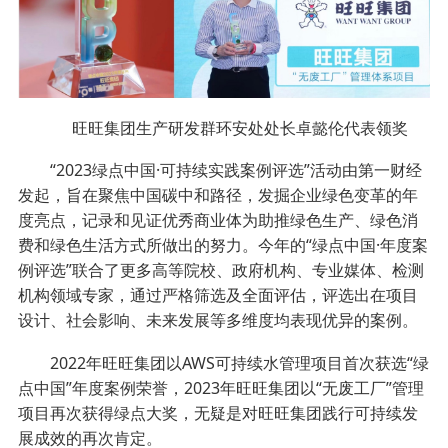
旺旺集团生产研发群环安处处长卓懿伦代表领奖
“2023绿点中国·可持续实践案例评选”活动由第一财经
发起，旨在聚焦中国碳中和路径，发掘企业绿色变革的年
度亮点，记录和见证优秀商业体为助推绿色生产、绿色消
费和绿色生活方式所做出的努力。今年的“绿点中国·年度案
例评选”联合了更多高等院校、政府机构、专业媒体、检测
机构领域专家，通过严格筛选及全面评估，评选出在项目
设计、社会影响、未来发展等多维度均表现优异的案例。
2022年旺旺集团以AWS可持续水管理项目首次获选“绿
点中国”年度案例荣誉，2023年旺旺集团以“无废工厂”管理
项目再次获得绿点大奖，无疑是对旺旺集团践行可持续发
展成效的再次肯定。