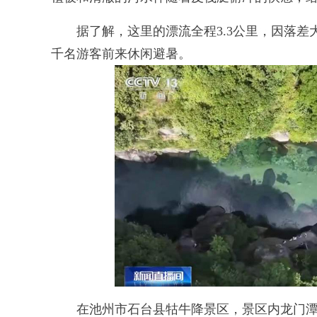
据了解，这里的漂流全程3.3公里，因落差
千名游客前来休闲避暑。
在池州市石台县牯牛降景区，景区内龙门潭、