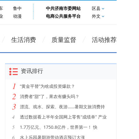
车
鲁中
中共济南市委网站
区县
业
动漫
电商公共服务平台
外文
生活消费
质量监督
活动推荐
资讯排行
1
“黄金平替”为啥成投资爆款？
2
消费者“甜”了，果农有赚头吗？
3
漂流、戏水、探索、夜游……暑期文旅消费持
续升温 “夏日经济”动能强劲
4
透过数据看上半年全国网上零售“成绩单” 产业
电商激发转型新潜力
5
1.7万亿元、1750.8亿件，世界第一！ 快
递“小”包裹撬动消费“大”市场
6
水上乐园暑期游带动酒店预订大涨