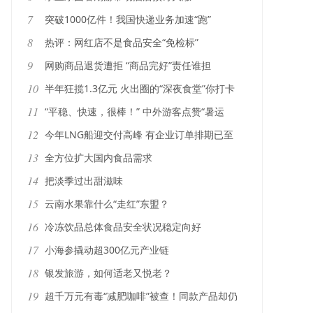
7
突破1000亿件！我国快递业务加速“跑”
8
热评：网红店不是食品安全“免检标”
9
网购商品退货遭拒 “商品完好”责任谁担
10
半年狂揽1.3亿元 火出圈的“深夜食堂”你打卡
了吗？
11
“平稳、快速，很棒！” 中外游客点赞“暑运
版”高铁
12
今年LNG船迎交付高峰 有企业订单排期已至
2031年
13
全方位扩大国内食品需求
14
把淡季过出甜滋味
15
云南水果靠什么“走红”东盟？
16
冷冻饮品总体食品安全状况稳定向好
17
小海参撬动超300亿元产业链
18
银发旅游，如何适老又悦老？
19
超千万元有毒“减肥咖啡”被查！同款产品却仍