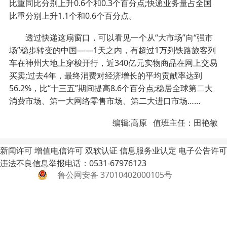
比重同比分别上升0.6个和0.3个百分点;快递业务量占全国
比重分别上升1.1个和0.6个百分点。
透过快递这扇窗口，可以看见一个从“大市场”向“强市
场”稳步转变的中国——1天之内，有超过1万列铁路旅客列
车在神州大地上穿梭开行，近340亿元实物商品在网上交易
买卖;过去4年，最终消费对经济增长的平均贡献率达到
56.2%，比“十三五”期间提高8.6个百分点;稳居全球第二大
消费市场、第一大网络零售市场、第二大进口市场……
编辑:高原 值班主任：田艳敏
新闻许可
增值电信许可
双软认证
信息服务业认定
电子公告许可
违法不良信息举报电话：0531-67976123
鲁公网安备 37010402000105号