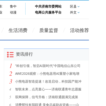
车
鲁中
中共济南市委网站
区县
业
动漫
电商公共服务平台
外文
生活消费
质量监督
活动推荐
资讯排行
1
“科创引领，智启AI新时代”中国电信山东公司
2
2026科技节成功举办
AWE2026观察：小熊电器用AI重塑小家电增
3
长逻辑
小熊电器智造提速！改造启动，科技园产能冲
刺2000万台
4
智联未来，点亮童心——济南联通青年志愿服
务队走进南部山区开展AI梦想公益课堂活动
5
双网保障，信号升格：济南联通圆满完成第
16届国际生物发酵产品与技术装备展览会通
6
消费帮扶有我联通 美食品鉴助农迎春——山