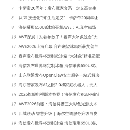
信保障
东联通“央企消费帮扶”齐鲁行（济南站）暨乡
7
卡萨帝20周年：发布藏家套系，定义高奢生
村振兴志愿服务活动完美收官
活新方式
8
从“科技进化”到“生活定义”：卡萨帝20周年让
无人家务更进一步
9
海信璀璨650U8冰箱亮相AWE：AI真空磁场
保鲜引领储鲜新趋势
10
AWE探展｜别卷参数了！容声大冰象这台“大
长腿”冰箱太圈粉
11
AWE2026上海启幕 容声曦望冰箱斩获艾普兰
创新奖
12
容声发布世界杯定制款冰箱 “大冰象”精准适配
中式创新需求
13
海信发布世界杯定制冰箱 海信璀璨650U8以
真空磁场技术领跑保鲜赛道
14
山东联通发布OpenClaw安全服务一站式解决
方案
15
海尔智家发布AI之眼2.0和家庭机器人，无人
家务更进一步
16
2026旗舰电视版本答案！海信发布RGB-Mini
LED电视E7S Pro
17
AWE2026前瞻：海信将携三大彩色光源技术
亮相，定义显示原生色彩新时代
18
四城联动 智慧升级 | 海尔空调服务升级白皮
书同步启动——十免十包 0顾虑 终身相伴
19
海信发布世界杯定制冰箱 海信璀璨650U8以