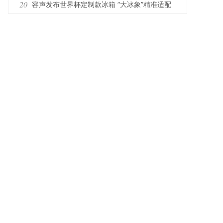
真空磁场技术领跑保鲜赛道
20
容声发布世界杯定制款冰箱 “大冰象”精准适配
中式创新需求