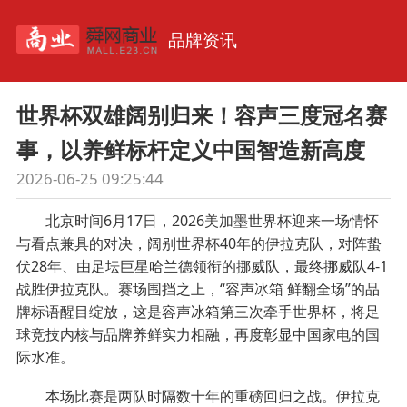
品牌资讯
世界杯双雄阔别归来！容声三度冠名赛
事，以养鲜标杆定义中国智造新高度
2026-06-25 09:25:44
北京时间6月17日，2026美加墨世界杯迎来一场情怀
与看点兼具的对决，阔别世界杯40年的伊拉克队，对阵蛰
伏28年、由足坛巨星哈兰德领衔的挪威队，最终挪威队4-1
战胜伊拉克队。赛场围挡之上，“容声冰箱 鲜翻全场”的品
牌标语醒目绽放，这是容声冰箱第三次牵手世界杯，将足
球竞技内核与品牌养鲜实力相融，再度彰显中国家电的国
际水准。
本场比赛是两队时隔数十年的重磅回归之战。伊拉克