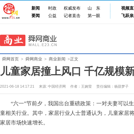
新闻
时政
权威发布
山东
视频直
要闻
公益
记者直击
第一眼
飞跃泉
舜网首页
>
舜网商业
>
商业新闻
>正文
儿童家居撞上风口 千亿规模
2021-06-18 14:17:21
来源:
中国经济网
作者：王婉莹
责任编辑：杨甜梦子
“六一”节前夕，我国出台重磅政策：一对夫妻可以生育
童相关行业。其中，家居行业人士普通认为，儿童家居将
家居市场快速增长。