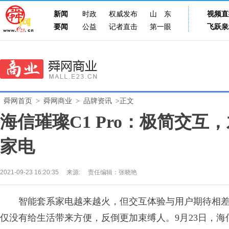
新闻
时政
权威发布
山东
视频直
要闻
公益
记者直击
第一眼
飞跃泉
舜网首页
>
舜网商业
>
品牌资讯
>正文
海信璀璨C1 Pro：极简交
家电
2021-09-23 16:20:35
来源:
责任编辑：张晓艳
智能套系家电越来越火，但交互体验与用户期待相差
仅没有给生活带来方便，反倒更加束缚人。9月23日，