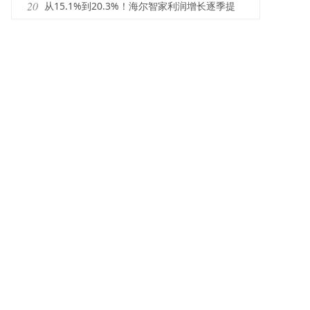
增长加速度
20
从15.1%到20.3%！海尔智家利润增长逐季提
速，数字化推动费率3年3连降