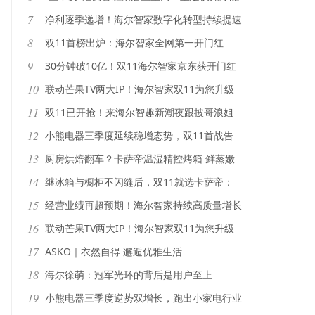
迎来普及
7
净利逐季递增！海尔智家数字化转型持续提速
8
双11首榜出炉：海尔智家全网第一开门红
9
30分钟破10亿！双11海尔智家京东获开门红
10
联动芒果TV两大IP！海尔智家双11为您升级
智趣新潮生活
11
双11已开抢！来海尔智趣新潮夜跟披哥浪姐
先体验后购买
12
小熊电器三季度延续稳增态势，双11首战告
捷前2小时销售破亿
13
厨房烘焙翻车？卡萨帝温湿精控烤箱 鲜蒸嫩
烤 外酥里嫩
14
继冰箱与橱柜不闪缝后，双11就选卡萨帝：
让箱门与柜门也平整
15
经营业绩再超预期！海尔智家持续高质量增长
16
联动芒果TV两大IP！海尔智家双11为您升级
智趣新潮生活
17
ASKO｜衣然自得 邂逅优雅生活
18
海尔徐萌：冠军光环的背后是用户至上
19
小熊电器三季度逆势双增长，跑出小家电行业