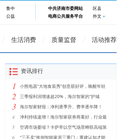
鲁中
中共济南市委网站
区县
公益
电商公共服务平台
外文
生活消费
质量监督
活动推荐
资讯排行
1
小熊电器“大地食装秀”创意获好评，唤醒年轻
2
人秋日生活灵感
三季报利润增速超20%，海尔智家的“护城
3
河”有多硬
海尔智家财报：净利逐季升、费率逐年降！
4
净利持续递增！海尔智家获券商看好，行业最
多
5
空调市场萎缩？卡萨帝以空气场景蝉联高端第
一
6
“三不卖”推倒智能家居三重门：重建认知才能