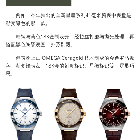
例如，今年推出的全新星座系列41毫米腕表中表盘是
渐变绿色的那一款。
精钢与黄色18K金制表壳，经拉丝打磨与抛光处理，再
搭配黑色陶瓷表圈，外形刚毅。
但表圈上由 OMEGA Ceragold 技术制成的金色罗马数
字，渐变绿表盘，18K金的刻度标识、星徽标识等，尽显巧
思。