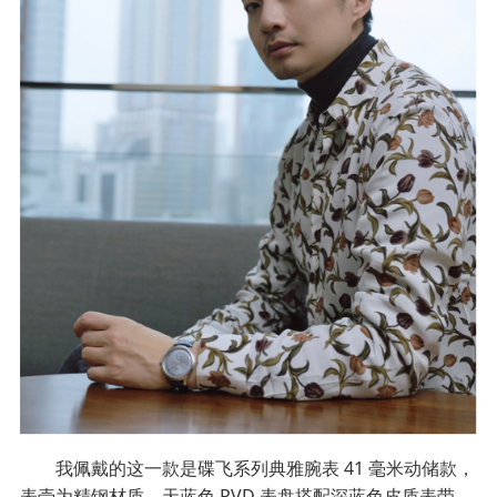
我佩戴的这一款是碟飞系列典雅腕表 41 毫米动储款，
表壳为精钢材质，天蓝色 PVD 表盘搭配深蓝色皮质表带，