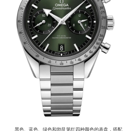
黑色、蓝色、绿色和勃艮第红四种颜色的表盘，搭配