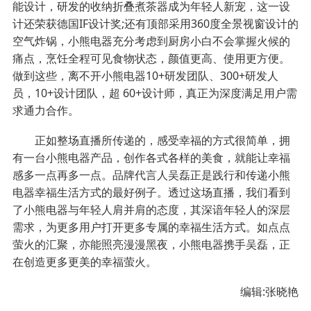
能设计，研发的收纳折叠煮茶器成为年轻人新宠，这一设
计还荣获德国IF设计奖;还有顶部采用360度全景视窗设计的
空气炸锅，小熊电器充分考虑到厨房小白不会掌握火候的
痛点，烹饪全程可见食物状态，颜值更高、使用更方便。
做到这些，离不开小熊电器10+研发团队、300+研发人
员，10+设计团队，超 60+设计师，真正为深度满足用户需
求通力合作。
正如整场直播所传递的，感受幸福的方式很简单，拥
有一台小熊电器产品，创作各式各样的美食，就能让幸福
感多一点再多一点。品牌代言人吴磊正是践行和传递小熊
电器幸福生活方式的最好例子。透过这场直播，我们看到
了小熊电器与年轻人肩并肩的态度，其深谙年轻人的深层
需求，为更多用户打开更多专属的幸福生活方式。如点点
萤火的汇聚，亦能照亮漫漫黑夜，小熊电器携手吴磊，正
在创造更多更美的幸福萤火。
编辑:张晓艳