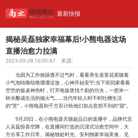
最新快报
揭秘吴磊独家幸福幕后!小熊电器这场
直播治愈力拉满
2023-09-28 16:05:47
来源:
当因为工作烦躁透不过气时，看看养生壶里花茶随着
小气泡咕噜咕噜缓缓绽放，心神开始安宁;当下班回家看着
空空的饭桌神伤时，打开电饭煲找个剧的功夫，一把米一
杯水酿成生活的烟火气……当代年轻人时不时吐槽生活
的“苦”，小熊电器则千方百计给他们加点意想不到的“甜”。
9月20日，在小熊电器天猫超品日的直播中，品牌代言
人吴磊惊喜空降，在直播间打造的沉浸式治愈空间中，大
方分享工作日常、揭秘独处时光、安利独家幸福美食、见