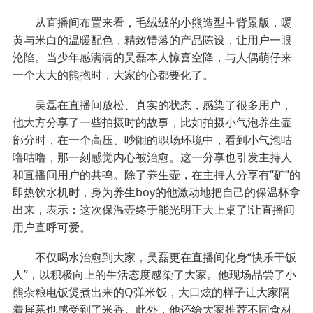
从直播间布置来看，毛绒绒的小熊造型主背景版，暖
黄与米白的温暖配色，精致错落的产品陈设，让用户一眼
沦陷。当少年感满满的吴磊本人惊喜空降，与人偶萌仔来
一个大大的熊抱时，大家的心都要化了。
吴磊在直播间放松、真实的状态，感染了很多用户，
他大方分享了一些拍摄时的故事，比如拍摄小气泡养生壶
部分时，在一个高压、吵闹的职场环境中，看到小气泡咕
噜咕噜，那一刻感觉内心被治愈。这一分享也引发主持人
和直播间用户的共鸣。除了养生壶，在主持人分享有“矿”的
即热饮水机时，身为养生boy的他激动地把自己的保温杯拿
出来，表示：这次保温壶终于能光明正大上桌了!让直播间
用户直呼可爱。
不仅喝水治愈到大家，吴磊更在直播间化身“快乐干饭
人”，以积极向上的生活态度感染了大家。他现场品尝了小
熊杂粮电饭煲煮出来的Q弹米饭，大口炫的样子让大家隔
着屏幕也感受到了米香。此外，他还给大家推荐不同食材