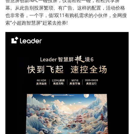
智慧屏创新NFC一碰投屏，仅需轻轻一碰，轻松共享屏
幕。从此告别投屏繁琐、有广告。这样的配置，活动价格
也非常香，一个字，值!双11有购机需求的小伙伴，全网搜
索”小超跑智慧屏”赶紧去抢券!