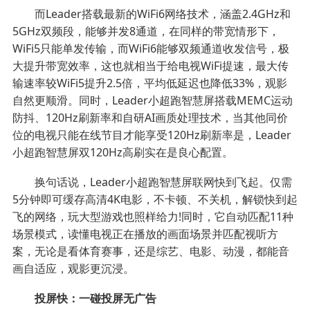
而Leader搭载最新的WiFi6网络技术，涵盖2.4GHz和
5GHz双频段，能够并发8通道，在同样的带宽情形下，
WiFi5只能单发传输，而WiFi6能够双频通道收发信号，极
大提升带宽效率，这也就相当于给电视WiFi提速，最大传
输速率较WiFi5提升2.5倍，平均低延迟也降低33%，观影
自然更顺滑。同时，Leader小超跑智慧屏搭载MEMC运动
防抖、120Hz刷新率和自研AI画质处理技术，当其他同价
位的电视只能在线节目才能享受120Hz刷新率是，Leader
小超跑智慧屏双120Hz高刷实在是良心配置。
换句话说，Leader小超跑智慧屏联网快到飞起。仅需
5分钟即可缓存高清4K电影，不卡顿、不关机，解锁快到起
飞的网络，玩大型游戏也照样给力!同时，它自动匹配11种
场景模式，读懂电视正在播放的画面场景并匹配视听方
案，无论是看体育赛事，还是综艺、电影、动漫，都能音
画自适应，观影更沉浸。
投屏快：一碰投屏无广告