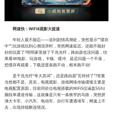
网速快：WiFi6观影大提速
年轻人最不能忍——追到剧情高潮处，突然显示“”缓存
中“”;玩游戏玩到心潮澎湃时，突然网速延迟。还能不能好
好的玩耍了?明明家里接了千兆光纤，路由器也没问题，结
果看4K电影、玩游戏，卡顿、缓冲、延迟问题一个不落，
想缓存再观看，下载进度条跑不动，根本跑不动!
是千兆光纤“夸大其词”，还是路由器“瓦特掉了”?答案
当然都不是。其实，电视观影、游戏网络传输缓慢主要是
电视配置原因，目前同价位电视搭载的WiFi5仅涵盖5Ghz
频段单通道传输，这就像是只有一条狭窄的马路，突然挤
满大卡车、小汽车、电动车、自行车遭遇堵车，网速上不
去，出现掉线断连情况。